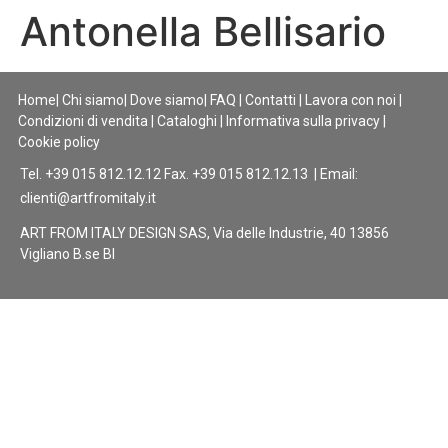
Antonella Bellisario
Home
|
Chi siamo
|
Dove siamo
|
FAQ
|
Contatti
|
Lavora con noi
|
Condizioni di vendita
|
Cataloghi
|
Informativa sulla privacy
|
Cookie policy
Tel. +39 015 812.12.12 Fax. +39 015 812.12.13 | Email:
clienti@artfromitaly.it
ART FROM ITALY DESIGN SAS, Via delle Industrie, 40 13856
Vigliano B.se BI