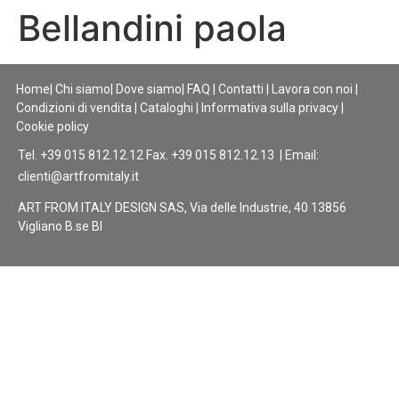
Bellandini paola
Home
|
Chi siamo
|
Dove siamo
|
FAQ
|
Contatti
|
Lavora con noi
|
Condizioni di vendita
|
Cataloghi
|
Informativa sulla privacy
|
Cookie policy
Tel. +39 015 812.12.12 Fax. +39 015 812.12.13 | Email:
clienti@artfromitaly.it
ART FROM ITALY DESIGN SAS, Via delle Industrie, 40 13856
Vigliano B.se BI