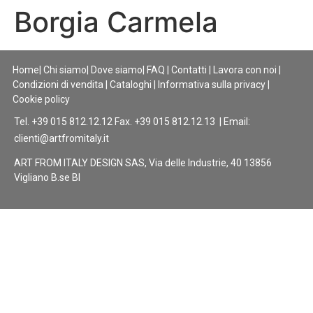
Borgia Carmela
Home
|
Chi siamo
|
Dove siamo
|
FAQ
|
Contatti
|
Lavora con noi
|
Condizioni di vendita
|
Cataloghi
|
Informativa sulla privacy
|
Cookie policy
Tel. +39 015 812.12.12 Fax. +39 015 812.12.13 | Email:
clienti@artfromitaly.it
ART FROM ITALY DESIGN SAS, Via delle Industrie, 40 13856
Vigliano B.se BI