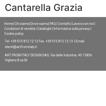
Cantarella Grazia
Home
|
Chi siamo
|
Dove siamo
|
FAQ
|
Contatti
|
Lavora con noi
|
Condizioni di vendita
|
Cataloghi
|
Informativa sulla privacy
|
Cookie policy
Tel. +39 015 812.12.12 Fax. +39 015 812.12.13 | Email:
clienti@artfromitaly.it
ART FROM ITALY DESIGN SAS, Via delle Industrie, 40 13856
Vigliano B.se BI