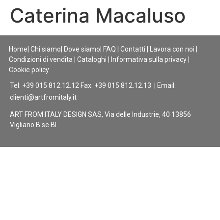
Caterina Macaluso
Home
|
Chi siamo
|
Dove siamo
|
FAQ
|
Contatti
|
Lavora con noi
|
Condizioni di vendita
|
Cataloghi
|
Informativa sulla privacy
|
Cookie policy
Tel. +39 015 812.12.12 Fax. +39 015 812.12.13 | Email:
clienti@artfromitaly.it
ART FROM ITALY DESIGN SAS, Via delle Industrie, 40 13856
Vigliano B.se BI