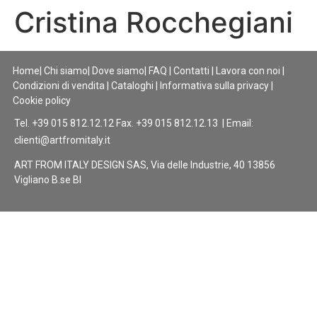
Cristina Rocchegiani
Home
|
Chi siamo
|
Dove siamo
|
FAQ
|
Contatti
|
Lavora con noi
|
Condizioni di vendita
|
Cataloghi
|
Informativa sulla privacy
|
Cookie policy
Tel. +39 015 812.12.12 Fax. +39 015 812.12.13 | Email:
clienti@artfromitaly.it
ART FROM ITALY DESIGN SAS, Via delle Industrie, 40 13856
Vigliano B.se BI