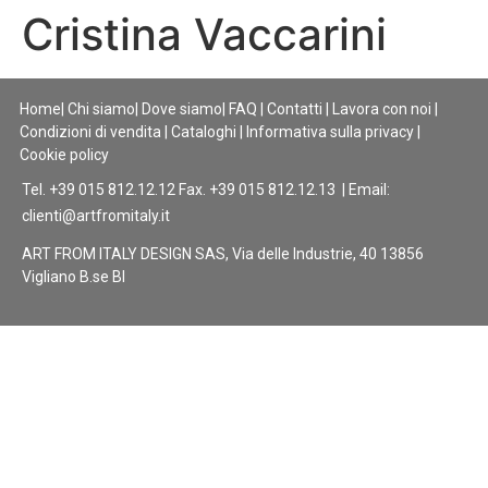
Cristina Vaccarini
Home
|
Chi siamo
|
Dove siamo
|
FAQ
|
Contatti
|
Lavora con noi
|
Condizioni di vendita
|
Cataloghi
|
Informativa sulla privacy
|
Cookie policy
Tel. +39 015 812.12.12 Fax. +39 015 812.12.13 | Email:
clienti@artfromitaly.it
ART FROM ITALY DESIGN SAS, Via delle Industrie, 40 13856
Vigliano B.se BI