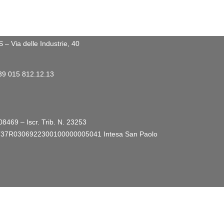
 Via delle Industrie, 40
+39 015 812.12.13
08469 – Iscr. Trib. N. 23253
ro: IT37R0306922300100000005041
Intesa San Paolo