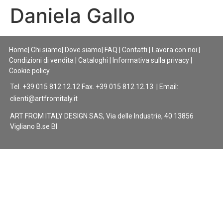
Daniela Gallo
Home
|
Chi siamo
|
Dove siamo
|
FAQ
|
Contatti
|
Lavora con noi
|
Condizioni di vendita
|
Cataloghi
|
Informativa sulla privacy
|
Cookie policy
Tel. +39 015 812.12.12 Fax. +39 015 812.12.13 | Email:
clienti@artfromitaly.it
ART FROM ITALY DESIGN SAS, Via delle Industrie, 40 13856
Vigliano B.se BI