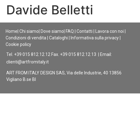
Davide Belletti
Home
|
Chi siamo
|
Dove siamo
|
FAQ
|
Contatti
|
Lavora con noi
|
Condizioni di vendita
|
Cataloghi
|
Informativa sulla privacy
|
Cookie policy
Tel. +39 015 812.12.12 Fax. +39 015 812.12.13 | Email:
clienti@artfromitaly.it
ART FROM ITALY DESIGN SAS, Via delle Industrie, 40 13856
Vigliano B.se BI