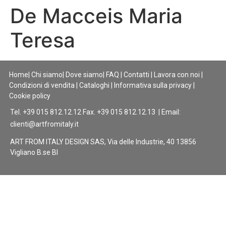
De Macceis Maria
Teresa
Home
|
Chi siamo
|
Dove siamo
|
FAQ
|
Contatti
|
Lavora con noi
|
Condizioni di vendita
|
Cataloghi
|
Informativa sulla privacy
|
Cookie policy
Tel. +39 015 812.12.12 Fax. +39 015 812.12.13 | Email:
clienti@artfromitaly.it
ART FROM ITALY DESIGN SAS, Via delle Industrie, 40 13856
Vigliano B.se BI