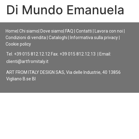
Di Mundo Emanuela
Home
|
Chi siamo
|
Dove siamo
|
FAQ
|
Contatti
|
Lavora con noi
|
Condizioni di vendita
|
Cataloghi
|
Informativa sulla privacy
|
Cookie policy
Tel. +39 015 812.12.12 Fax. +39 015 812.12.13 | Email:
clienti@artfromitaly.it
ART FROM ITALY DESIGN SAS, Via delle Industrie, 40 13856
Vigliano B.se BI