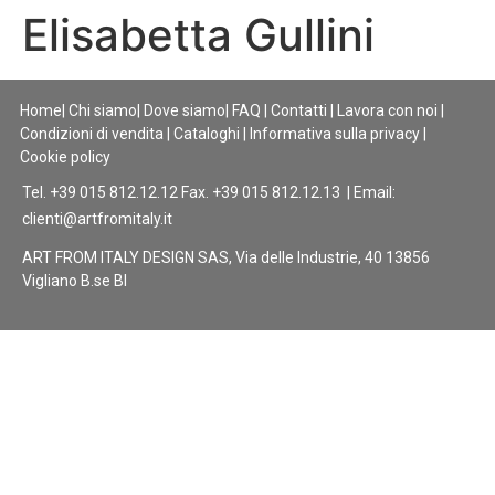
Elisabetta Gullini
Home
|
Chi siamo
|
Dove siamo
|
FAQ
|
Contatti
|
Lavora con noi
|
Condizioni di vendita
|
Cataloghi
|
Informativa sulla privacy
|
Cookie policy
Tel. +39 015 812.12.12 Fax. +39 015 812.12.13 | Email:
clienti@artfromitaly.it
ART FROM ITALY DESIGN SAS, Via delle Industrie, 40 13856
Vigliano B.se BI