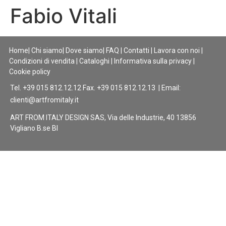
Fabio Vitali
Home
|
Chi siamo
|
Dove siamo
|
FAQ
|
Contatti
|
Lavora con noi
|
Condizioni di vendita
|
Cataloghi
|
Informativa sulla privacy
|
Cookie policy
Tel. +39 015 812.12.12 Fax. +39 015 812.12.13 | Email:
clienti@artfromitaly.it
ART FROM ITALY DESIGN SAS, Via delle Industrie, 40 13856
Vigliano B.se BI