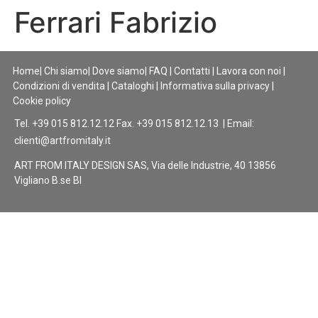
Ferrari Fabrizio
Home
|
Chi siamo
|
Dove siamo
|
FAQ
|
Contatti
|
Lavora con noi
|
Condizioni di vendita
|
Cataloghi
|
Informativa sulla privacy
|
Cookie policy
Tel. +39 015 812.12.12 Fax. +39 015 812.12.13 | Email:
clienti@artfromitaly.it
ART FROM ITALY DESIGN SAS, Via delle Industrie, 40 13856
Vigliano B.se BI