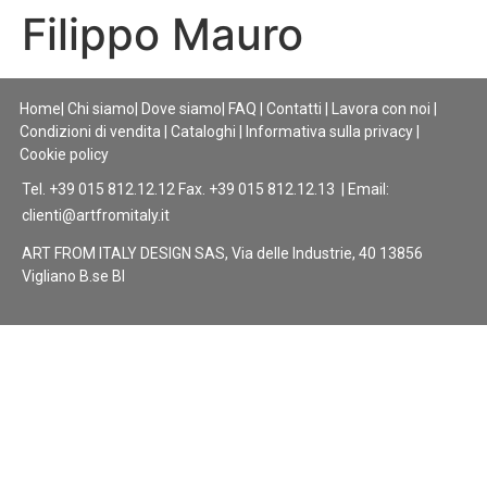
Filippo Mauro
Home
|
Chi siamo
|
Dove siamo
|
FAQ
|
Contatti
|
Lavora con noi
|
Condizioni di vendita
|
Cataloghi
|
Informativa sulla privacy
|
Cookie policy
Tel. +39 015 812.12.12 Fax. +39 015 812.12.13 | Email:
clienti@artfromitaly.it
ART FROM ITALY DESIGN SAS, Via delle Industrie, 40 13856
Vigliano B.se BI