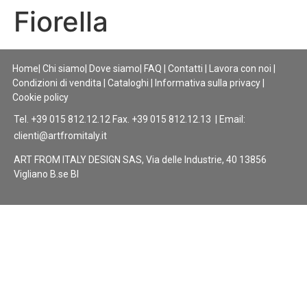
Fiorella
Home
|
Chi siamo
|
Dove siamo
|
FAQ
|
Contatti
|
Lavora con noi
|
Condizioni di vendita
|
Cataloghi
|
Informativa sulla privacy
|
Cookie policy
Tel. +39 015 812.12.12 Fax. +39 015 812.12.13 | Email:
clienti@artfromitaly.it
ART FROM ITALY DESIGN SAS, Via delle Industrie, 40 13856
Vigliano B.se BI