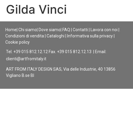
Gilda Vinci
Home
|
Chi siamo
|
Dove siamo
|
FAQ
|
Contatti
|
Lavora con noi
|
Condizioni di vendita
|
Cataloghi
|
Informativa sulla privacy
|
Cookie policy
Tel. +39 015 812.12.12 Fax. +39 015 812.12.13 | Email:
clienti@artfromitaly.it
ART FROM ITALY DESIGN SAS, Via delle Industrie, 40 13856
Vigliano B.se BI