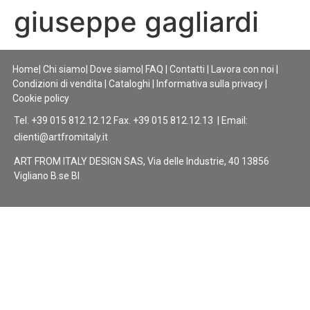
giuseppe gagliardi
Home
|
Chi siamo
|
Dove siamo
|
FAQ
|
Contatti
|
Lavora con noi
|
Condizioni di vendita
|
Cataloghi
|
Informativa sulla privacy
|
Cookie policy
Tel. +39 015 812.12.12 Fax. +39 015 812.12.13 | Email:
clienti@artfromitaly.it
ART FROM ITALY DESIGN SAS, Via delle Industrie, 40 13856
Vigliano B.se BI