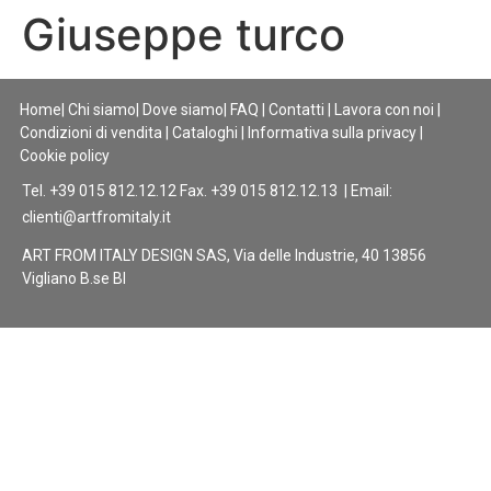
Giuseppe turco
Home
|
Chi siamo
|
Dove siamo
|
FAQ
|
Contatti
|
Lavora con noi
|
Condizioni di vendita
|
Cataloghi
|
Informativa sulla privacy
|
Cookie policy
Tel. +39 015 812.12.12 Fax. +39 015 812.12.13 | Email:
clienti@artfromitaly.it
ART FROM ITALY DESIGN SAS, Via delle Industrie, 40 13856
Vigliano B.se BI