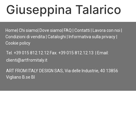
Giuseppina Talarico
Home
|
Chi siamo
|
Dove siamo
|
FAQ
|
Contatti
|
Lavora con noi
|
Condizioni di vendita
|
Cataloghi
|
Informativa sulla privacy
|
Cookie policy
Tel. +39 015 812.12.12 Fax. +39 015 812.12.13 | Email:
clienti@artfromitaly.it
ART FROM ITALY DESIGN SAS, Via delle Industrie, 40 13856
Vigliano B.se BI