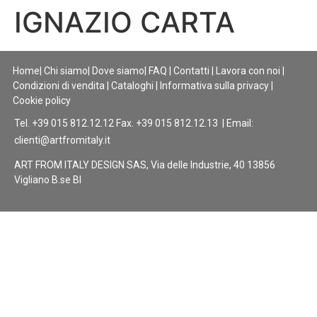
IGNAZIO CARTA
Home
|
Chi siamo
|
Dove siamo
|
FAQ
|
Contatti
|
Lavora con noi
|
Condizioni di vendita
|
Cataloghi
|
Informativa sulla privacy
|
Cookie policy
Tel. +39 015 812.12.12 Fax. +39 015 812.12.13 | Email:
clienti@artfromitaly.it
ART FROM ITALY DESIGN SAS, Via delle Industrie, 40 13856
Vigliano B.se BI