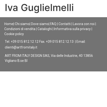
Iva Guglielmelli
Home
|
Chi siamo
|
Dove siamo
|
FAQ
|
Contatti
|
Lavora con noi
|
Condizioni di vendita
|
Cataloghi
|
Informativa sulla privacy
|
Cookie policy
Tel. +39 015 812.12.12 Fax. +39 015 812.12.13 | Email:
clienti@artfromitaly.it
ART FROM ITALY DESIGN SAS, Via delle Industrie, 40 13856
Vigliano B.se BI