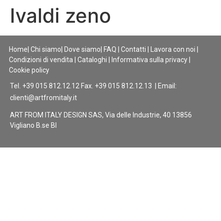
Ivaldi zeno
Home
|
Chi siamo
|
Dove siamo
|
FAQ
|
Contatti
|
Lavora con noi
|
Condizioni di vendita
|
Cataloghi
|
Informativa sulla privacy
|
Cookie policy
Tel. +39 015 812.12.12 Fax. +39 015 812.12.13 | Email:
clienti@artfromitaly.it
ART FROM ITALY DESIGN SAS, Via delle Industrie, 40 13856
Vigliano B.se BI