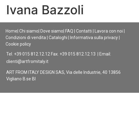
Ivana Bazzoli
Home
|
Chi siamo
|
Dove siamo
|
FAQ
|
Contatti
|
Lavora con noi
|
Condizioni di vendita
|
Cataloghi
|
Informativa sulla privacy
|
Cookie policy
Tel. +39 015 812.12.12 Fax. +39 015 812.12.13 | Email:
clienti@artfromitaly.it
ART FROM ITALY DESIGN SAS, Via delle Industrie, 40 13856
Vigliano B.se BI