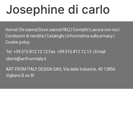
Josephine di carlo
Home
|
Chi siamo
|
Dove siamo
|
FAQ
|
Contatti
|
Lavora con noi
|
Condizioni di vendita
|
Cataloghi
|
Informativa sulla privacy
|
Cookie policy
Tel. +39 015 812.12.12 Fax. +39 015 812.12.13 | Email:
clienti@artfromitaly.it
ART FROM ITALY DESIGN SAS, Via delle Industrie, 40 13856
Vigliano B.se BI