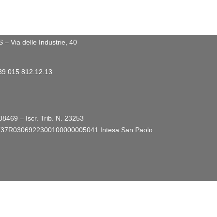
 Via delle Industrie, 40
+39 015 812.12.13
08469 – Iscr. Trib. N. 23253
ro: IT37R0306922300100000005041
Intesa San Paolo