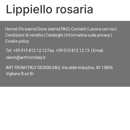
Lippiello rosaria
Home
|
Chi siamo
|
Dove siamo
|
FAQ
|
Contatti
|
Lavora con noi
|
Condizioni di vendita
|
Cataloghi
|
Informativa sulla privacy
|
Cookie policy
Tel. +39 015 812.12.12 Fax. +39 015 812.12.13 | Email:
clienti@artfromitaly.it
ART FROM ITALY DESIGN SAS, Via delle Industrie, 40 13856
Vigliano B.se BI