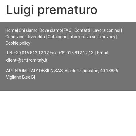
Luigi prematuro
Home
|
Chi siamo
|
Dove siamo
|
FAQ
|
Contatti
|
Lavora con noi
|
Condizioni di vendita
|
Cataloghi
|
Informativa sulla privacy
|
Cookie policy
Tel. +39 015 812.12.12 Fax. +39 015 812.12.13 | Email:
clienti@artfromitaly.it
ART FROM ITALY DESIGN SAS, Via delle Industrie, 40 13856
Vigliano B.se BI