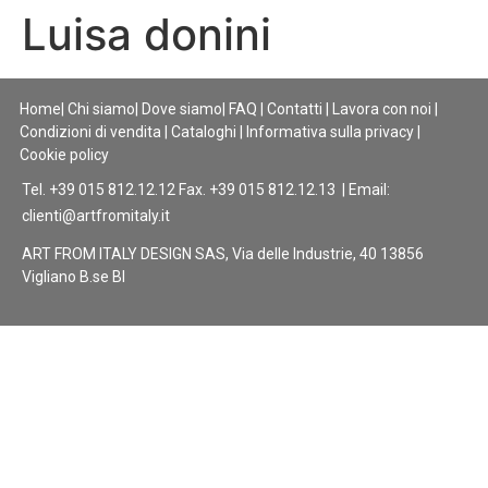
Luisa donini
Home
|
Chi siamo
|
Dove siamo
|
FAQ
|
Contatti
|
Lavora con noi
|
Condizioni di vendita
|
Cataloghi
|
Informativa sulla privacy
|
Cookie policy
Tel. +39 015 812.12.12 Fax. +39 015 812.12.13 | Email:
clienti@artfromitaly.it
ART FROM ITALY DESIGN SAS, Via delle Industrie, 40 13856
Vigliano B.se BI