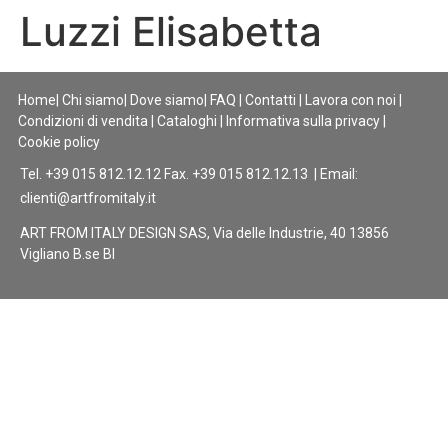
Luzzi Elisabetta
Home
|
Chi siamo
|
Dove siamo
|
FAQ
|
Contatti
|
Lavora con noi
|
Condizioni di vendita
|
Cataloghi
|
Informativa sulla privacy
|
Cookie policy
Tel. +39 015 812.12.12 Fax. +39 015 812.12.13 | Email:
clienti@artfromitaly.it
ART FROM ITALY DESIGN SAS, Via delle Industrie, 40 13856
Vigliano B.se BI