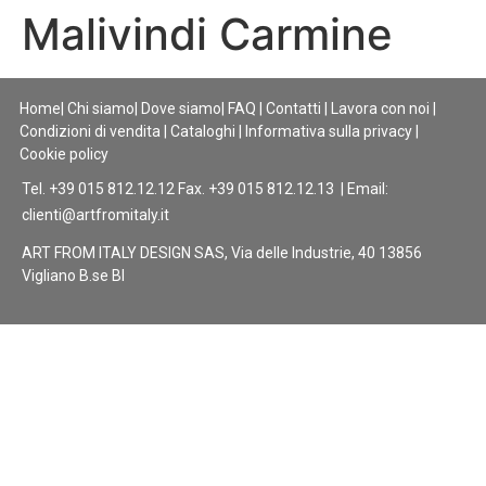
Malivindi Carmine
Home
|
Chi siamo
|
Dove siamo
|
FAQ
|
Contatti
|
Lavora con noi
|
Condizioni di vendita
|
Cataloghi
|
Informativa sulla privacy
|
Cookie policy
Tel. +39 015 812.12.12 Fax. +39 015 812.12.13 | Email:
clienti@artfromitaly.it
ART FROM ITALY DESIGN SAS, Via delle Industrie, 40 13856
Vigliano B.se BI