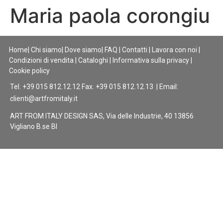
Maria paola corongiu
Home
|
Chi siamo
|
Dove siamo
|
FAQ
|
Contatti
|
Lavora con noi
|
Condizioni di vendita
|
Cataloghi
|
Informativa sulla privacy
|
Cookie policy
Tel. +39 015 812.12.12 Fax. +39 015 812.12.13 | Email:
clienti@artfromitaly.it
ART FROM ITALY DESIGN SAS, Via delle Industrie, 40 13856
Vigliano B.se BI