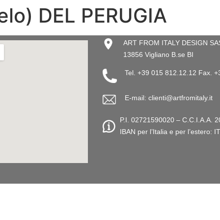
gelo) DEL PERUGIA
ART FROM ITALY DESIGN SAS –
13856 Vigliano B.se BI
Tel. +39 015 812.12.12 Fax. 
E-mail: clienti@artfromitaly.it
P.I. 02721590020 – C.C.I.A.A. 2
IBAN per l’Italia e per l’este