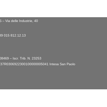
 Via delle Industrie, 40
+39 015 812.12.13
08469 – Iscr. Trib. N. 23253
ro: IT37R0306922300100000005041
Intesa San Paolo