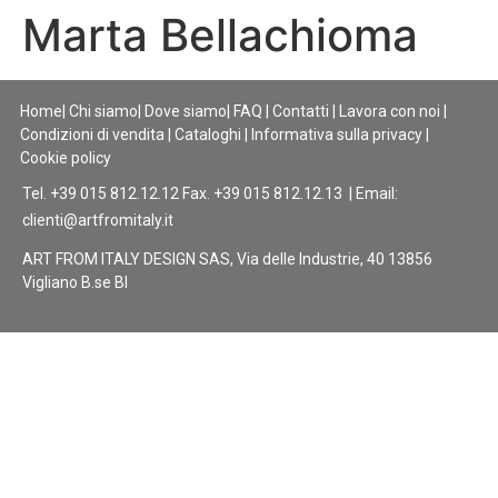
Marta Bellachioma
Home
|
Chi siamo
|
Dove siamo
|
FAQ
|
Contatti
|
Lavora con noi
|
Condizioni di vendita
|
Cataloghi
|
Informativa sulla privacy
|
Cookie policy
Tel. +39 015 812.12.12 Fax. +39 015 812.12.13 | Email:
clienti@artfromitaly.it
ART FROM ITALY DESIGN SAS, Via delle Industrie, 40 13856
Vigliano B.se BI