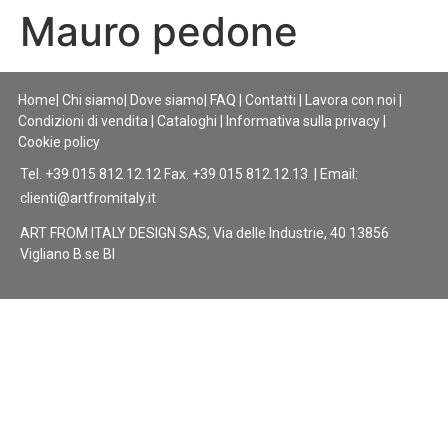
Mauro pedone
Home
|
Chi siamo
|
Dove siamo
|
FAQ
|
Contatti
|
Lavora con noi
|
Condizioni di vendita
|
Cataloghi
|
Informativa sulla privacy
|
Cookie policy
Tel. +39 015 812.12.12 Fax. +39 015 812.12.13 | Email:
clienti@artfromitaly.it
ART FROM ITALY DESIGN SAS, Via delle Industrie, 40 13856
Vigliano B.se BI