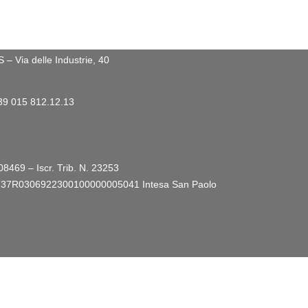
 Via delle Industrie, 40
+39 015 812.12.13
08469 – Iscr. Trib. N. 23253
ro: IT37R0306922300100000005041
Intesa San Paolo