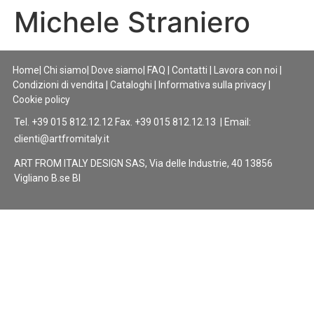
Michele Straniero
Home
|
Chi siamo
|
Dove siamo
|
FAQ
|
Contatti
|
Lavora con noi
|
Condizioni di vendita
|
Cataloghi
|
Informativa sulla privacy
|
Cookie policy
Tel. +39 015 812.12.12 Fax. +39 015 812.12.13 | Email:
clienti@artfromitaly.it
ART FROM ITALY DESIGN SAS, Via delle Industrie, 40 13856
Vigliano B.se BI