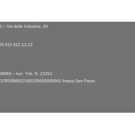
 Via delle Industrie, 40
+39 015 812.12.13
08469 – Iscr. Trib. N. 23253
ro: IT37R0306922300100000005041
Intesa San Paolo