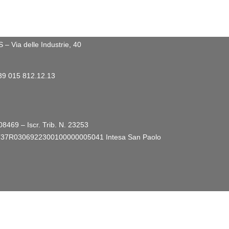
 Via delle Industrie, 40
+39 015 812.12.13
08469 – Iscr. Trib. N. 23253
ro: IT37R0306922300100000005041
Intesa San Paolo