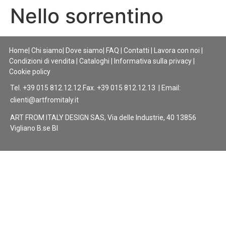
Nello sorrentino
Home
|
Chi siamo
|
Dove siamo
|
FAQ
|
Contatti
|
Lavora con noi
|
Condizioni di vendita
|
Cataloghi
|
Informativa sulla privacy
|
Cookie policy
Tel. +39 015 812.12.12 Fax. +39 015 812.12.13 | Email:
clienti@artfromitaly.it
ART FROM ITALY DESIGN SAS, Via delle Industrie, 40 13856
Vigliano B.se BI