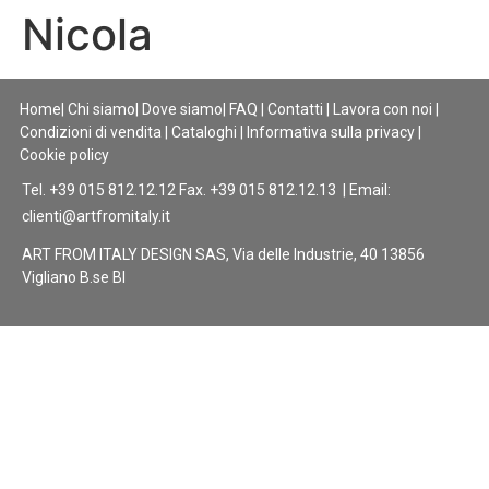
Nicola
Home
|
Chi siamo
|
Dove siamo
|
FAQ
|
Contatti
|
Lavora con noi
|
Condizioni di vendita
|
Cataloghi
|
Informativa sulla privacy
|
Cookie policy
Tel. +39 015 812.12.12 Fax. +39 015 812.12.13 | Email:
clienti@artfromitaly.it
ART FROM ITALY DESIGN SAS, Via delle Industrie, 40 13856
Vigliano B.se BI