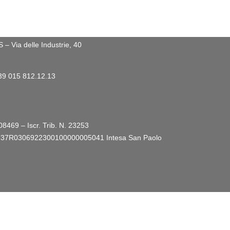
 Via delle Industrie, 40
+39 015 812.12.13
08469 – Iscr. Trib. N. 23253
ro: IT37R0306922300100000005041
Intesa San Paolo