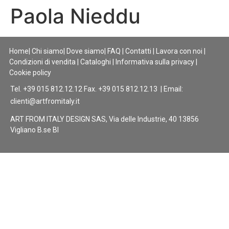
Paola Nieddu
Home
|
Chi siamo
|
Dove siamo
|
FAQ
|
Contatti
|
Lavora con noi
|
Condizioni di vendita
|
Cataloghi
|
Informativa sulla privacy
|
Cookie policy
Tel. +39 015 812.12.12 Fax. +39 015 812.12.13 | Email:
clienti@artfromitaly.it
ART FROM ITALY DESIGN SAS, Via delle Industrie, 40 13856
Vigliano B.se BI