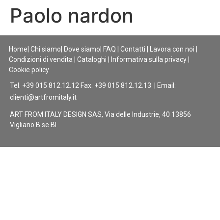
Paolo nardon
Home
|
Chi siamo
|
Dove siamo
|
FAQ
|
Contatti
|
Lavora con noi
|
Condizioni di vendita
|
Cataloghi
|
Informativa sulla privacy
|
Cookie policy
Tel. +39 015 812.12.12 Fax. +39 015 812.12.13 | Email:
clienti@artfromitaly.it
ART FROM ITALY DESIGN SAS, Via delle Industrie, 40 13856
Vigliano B.se BI