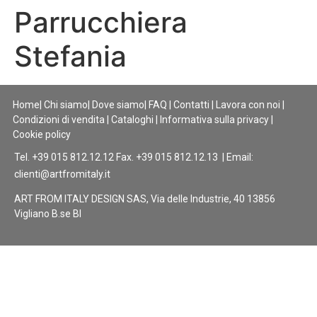
Parrucchiera
Stefania
Home
|
Chi siamo
|
Dove siamo
|
FAQ
|
Contatti
|
Lavora con noi
|
Condizioni di vendita
|
Cataloghi
|
Informativa sulla privacy
|
Cookie policy
Tel. +39 015 812.12.12 Fax. +39 015 812.12.13 | Email:
clienti@artfromitaly.it
ART FROM ITALY DESIGN SAS, Via delle Industrie, 40 13856
Vigliano B.se BI