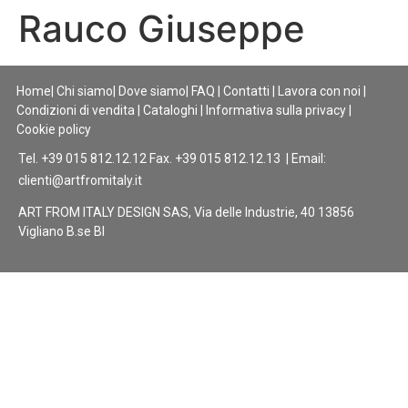
Rauco Giuseppe
Home
|
Chi siamo
|
Dove siamo
|
FAQ
|
Contatti
|
Lavora con noi
|
Condizioni di vendita
|
Cataloghi
|
Informativa sulla privacy
|
Cookie policy
Tel. +39 015 812.12.12 Fax. +39 015 812.12.13 | Email:
clienti@artfromitaly.it
ART FROM ITALY DESIGN SAS, Via delle Industrie, 40 13856
Vigliano B.se BI