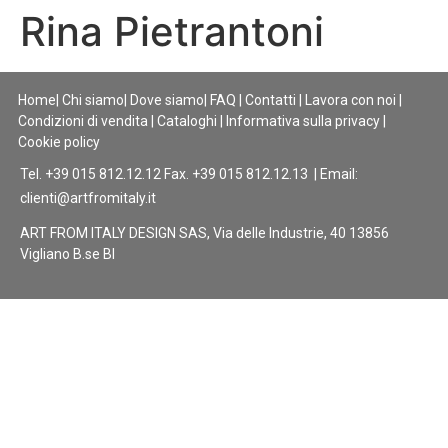
Rina Pietrantoni
Home
|
Chi siamo
|
Dove siamo
|
FAQ
|
Contatti
|
Lavora con noi
|
Condizioni di vendita
|
Cataloghi
|
Informativa sulla privacy
|
Cookie policy
Tel. +39 015 812.12.12 Fax. +39 015 812.12.13 | Email:
clienti@artfromitaly.it
ART FROM ITALY DESIGN SAS, Via delle Industrie, 40 13856
Vigliano B.se BI