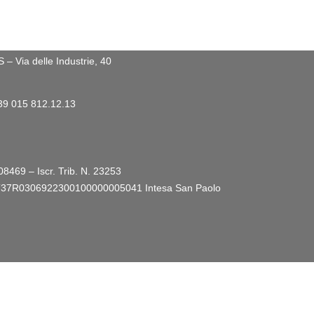
 Via delle Industrie, 40
+39 015 812.12.13
08469 – Iscr. Trib. N. 23253
ro: IT37R0306922300100000005041
Intesa San Paolo