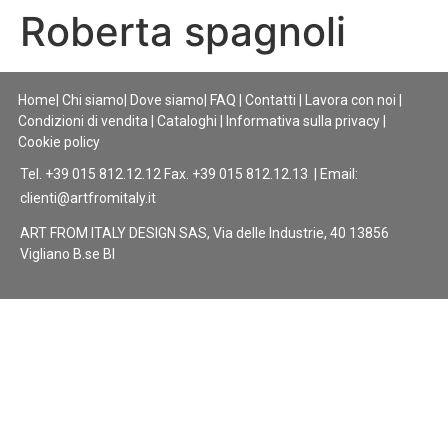
Roberta spagnoli
Home
|
Chi siamo
|
Dove siamo
|
FAQ
|
Contatti
|
Lavora con noi
|
Condizioni di vendita
|
Cataloghi
|
Informativa sulla privacy
|
Cookie policy
Tel. +39 015 812.12.12 Fax. +39 015 812.12.13 | Email:
clienti@artfromitaly.it
ART FROM ITALY DESIGN SAS, Via delle Industrie, 40 13856
Vigliano B.se BI